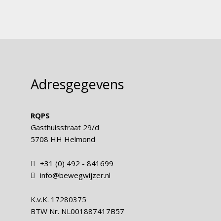
Adresgegevens
RQPS
Gasthuisstraat 29/d
5708 HH Helmond
+31 (0) 492 - 841699
info@bewegwijzer.nl
K.v.K.
17280375
BTW Nr.
NL001887417B57