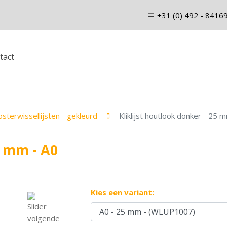
+31 (0) 492 - 8416
tact
sterwissellijsten - gekleurd
Kliklijst houtlook donker - 25 
5 mm - A0
Kies een variant: