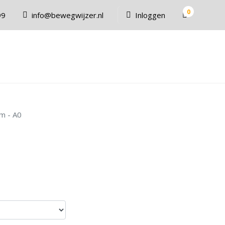
0
99
info@bewegwijzer.nl
Inloggen
mm - A0