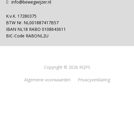
info@bewegwijzer.nl
K.v.K.
17280375
BTW Nr.
NL001887417B57
IBAN
NL18 RABO 0108643611
BIC-Code
RABONL2U
Copyright © 2026 RQPS
Algemene voorwaarden
Privacyverklaring