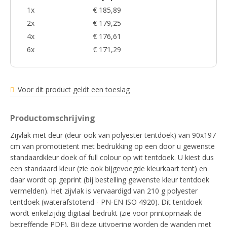
1x
€ 185,89
2x
€ 179,25
4x
€ 176,61
6x
€ 171,29
Voor dit product geldt een toeslag
Productomschrijving
Zijvlak met deur (deur ook van polyester tentdoek) van 90x197
cm van promotietent met bedrukking op een door u gewenste
standaardkleur doek of full colour op wit tentdoek. U kiest dus
een standaard kleur (zie ook bijgevoegde kleurkaart tent) en
daar wordt op geprint (bij bestelling gewenste kleur tentdoek
vermelden). Het zijvlak is vervaardigd van 210 g polyester
tentdoek (waterafstotend - PN-EN ISO 4920). Dit tentdoek
wordt enkelzijdig digitaal bedrukt (zie voor printopmaak de
betreffende PDF). Bij deze uitvoering worden de wanden met