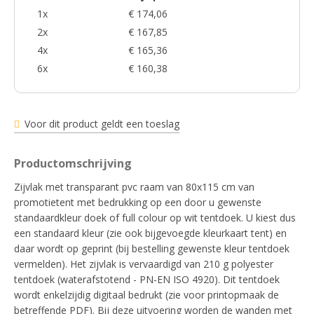
1x
€ 174,06
2x
€ 167,85
4x
€ 165,36
6x
€ 160,38
Voor dit product geldt een toeslag
Productomschrijving
Zijvlak met transparant pvc raam van 80x115 cm van
promotietent met bedrukking op een door u gewenste
standaardkleur doek of full colour op wit tentdoek. U kiest dus
een standaard kleur (zie ook bijgevoegde kleurkaart tent) en
daar wordt op geprint (bij bestelling gewenste kleur tentdoek
vermelden). Het zijvlak is vervaardigd van 210 g polyester
tentdoek (waterafstotend - PN-EN ISO 4920). Dit tentdoek
wordt enkelzijdig digitaal bedrukt (zie voor printopmaak de
betreffende PDF). Bij deze uitvoering worden de wanden met