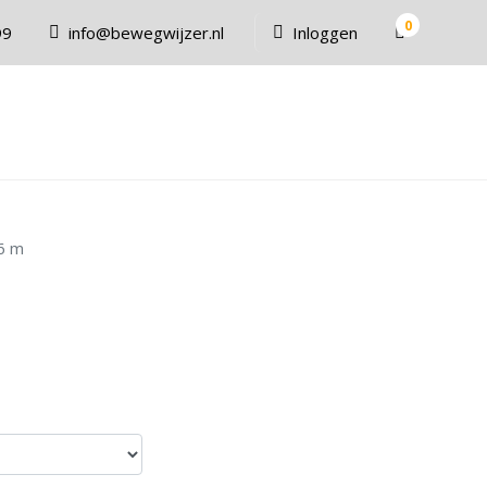
0
99
info@bewegwijzer.nl
Inloggen
 6 m