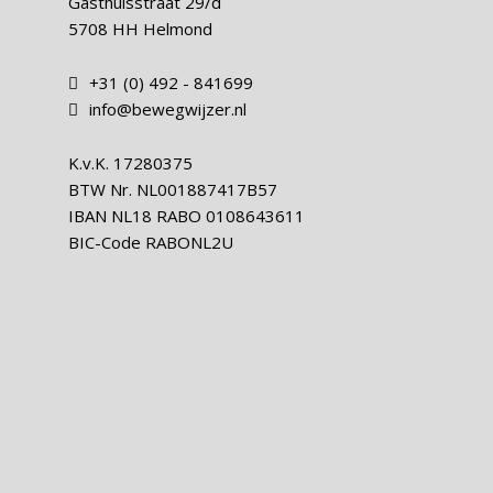
Gasthuisstraat 29/d
5708 HH Helmond
+31 (0) 492 - 841699
info@bewegwijzer.nl
K.v.K.
17280375
BTW Nr.
NL001887417B57
IBAN
NL18 RABO 0108643611
BIC-Code
RABONL2U