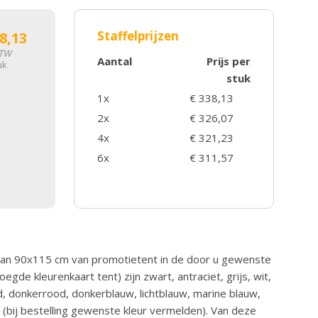
Staffelprijzen
8,13
BTW
Aantal
Prijs per
uk
stuk
1x
€ 338,13
2x
€ 326,07
4x
€ 321,23
6x
€ 311,57
 van 90x115 cm van promotietent in de door u gewenste
oegde kleurenkaart tent) zijn zwart, antraciet, grijs, wit,
ood, donkerrood, donkerblauw, lichtblauw, marine blauw,
(bij bestelling gewenste kleur vermelden). Van deze