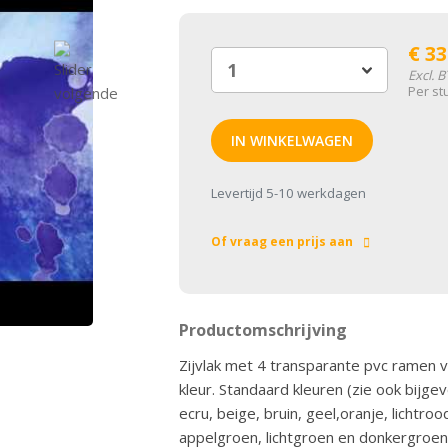
€
33
Excl. 
Per st
IN WINKELWAGEN
Levertijd 5-10 werkdagen
Of vraag een prijs aan
Productomschrijving
Zijvlak met 4 transparante pvc ramen
kleur. Standaard kleuren (zie ook bijgev
ecru, beige, bruin, geel,oranje, lichtr
appelgroen, lichtgroen en donkergroen 